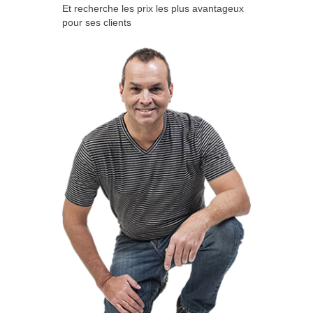
Et recherche les prix les plus avantageux
pour ses clients
VOTRE
EXPERT
INSTAL
!